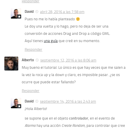
Responder
David
abril 28, 2016 a las 7:58 pm
Pues no me lo había planteado
Le doy una vuelta y lo hago, pero no deja de ser una
conversión de acciones Drag and Drop a código GML.
Aquí tienes
una guía
que creé en su momento.
Responder
Alberto
septiembre 12, 2016 a las 8:06 am
Muy bueno el tutorial. Lo único es que hay veces que me salen a
la vez la roca up y la down y claro, es imposible pasar. ¿se os
ocurre que puede estar fallando?
Responder
David
septiembre 14, 2016 a las 2:43 pm
¡Hola Alberto!
se supone que en el objeto
controlador
, en el evento de
Alarma
hay una acción
Create Random
, para controlar que cree