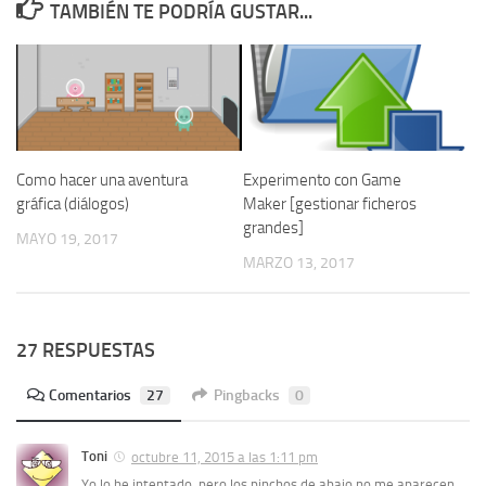
TAMBIÉN TE PODRÍA GUSTAR...
Como hacer una aventura
Experimento con Game
gráfica (diálogos)
Maker [gestionar ficheros
grandes]
MAYO 19, 2017
MARZO 13, 2017
27 RESPUESTAS
Comentarios
27
Pingbacks
0
Toni
octubre 11, 2015 a las 1:11 pm
Yo lo he intentado, pero los pinchos de abajo no me aparecen…