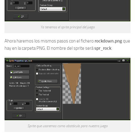
Ya tenemos el sprite principal del juego
Ahora haremos los mismos pasos con el fichero
rockdown.png
que
hay en la carpeta PNG. El nombre del sprite será
spr_rock
.
Sprite que usaremos como obstáculo para nuestro juego