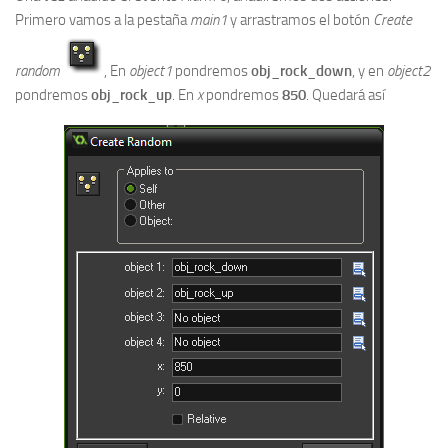
Primero vamos a la pestaña
main1
y arrastramos el botón
Create
random
, En
object1
pondremos
obj_rock_down
, y en
object2
pondremos
obj_rock_up
. En
x
pondremos
850
. Quedará así