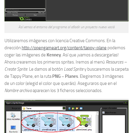
Así vemos el entorno del programa al añadir un proyecto nuevo vació
Utilizaremos imágenes con licencia Creative Commons. En la
dirección
http://opengameart.org/content/tappy-plane
podemos
coger las imágenes de
Kenney
. Así que ¡vamos a descargarlas!
Ahora crearemos los primeros sprites. Iremos al menú
Resources –
Create Sprite
. Le damos al botón
Load Sprite
y buscaremos la carpeta
de Tappy Plane, en la ruta
PNG – Planes
. Elegiremos 3 imágenes
de un color (elegid el color que queráis). Aseguraros que en el
Nombre archivo
aparecen los 3 ficheros seleccionados.