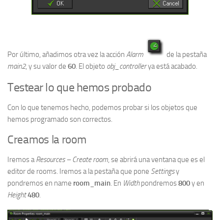
Por último, añadimos otra vez la acción
Alarm
de la pestaña
main2
, y su valor de
60
. El objeto
obj_controller
ya está acabado.
Testear lo que hemos probado
Con lo que tenemos hecho, podemos probar si los objetos que
hemos programado son correctos.
Creamos la room
Iremos a
Resources – Create room
, se abrirá una ventana que es el
editor de rooms. Iremos a la pestaña que pone
Settings
y
pondremos en name
room_main
. En
Width
pondremos
800
y en
Height
480
.