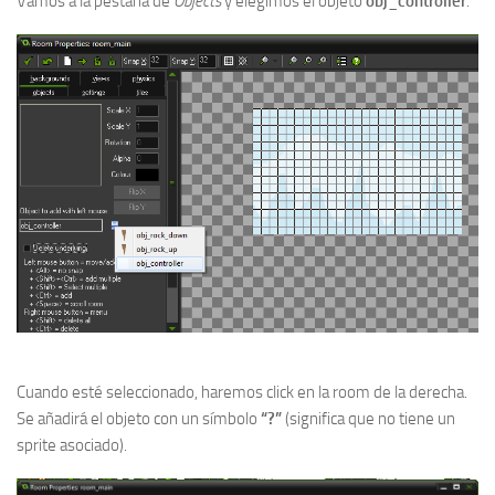
Vamos a la pestaña de
Objects
y elegimos el objeto
obj_controller
.
Cuando esté seleccionado, haremos click en la room de la derecha.
Se añadirá el objeto con un símbolo
“?”
(significa que no tiene un
sprite asociado).