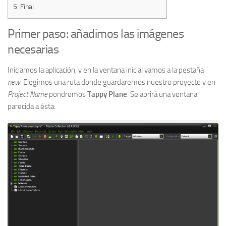
5.
Final
Primer paso: añadimos las imágenes
necesarias
Iniciamos la aplicación, y en la ventana inicial vamos a la pestaña
new
. Elegimos una ruta donde guardaremos nuestro proyecto y en
Project Name
pondremos
Tappy Plane
. Se abrirá una ventana
parecida a ésta: