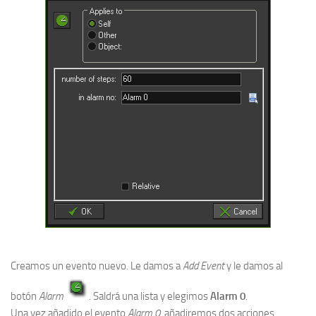
Creamos un evento nuevo. Le damos a
Add Event
y le damos al
botón
Alarm
. Saldrá una lista y elegimos
Alarm 0
.
Una vez añadido el evento
Alarm 0
, añadiremos dos acciones.