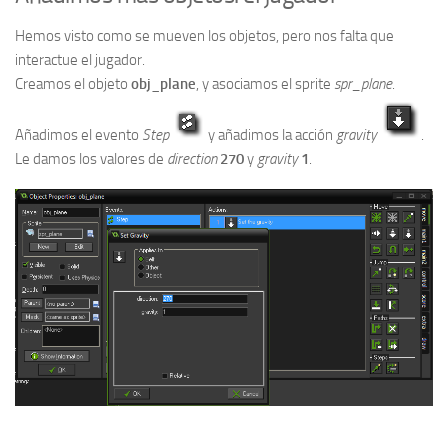
Hemos visto como se mueven los objetos, pero nos falta que
interactue el jugador.
Creamos el objeto
obj_plane
, y asociamos el sprite
spr_plane
.
Añadimos el evento
Step
y añadimos la acción
gravity
.
Le damos los valores de
direction
270
y
gravity
1
.