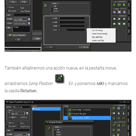
También añadiremos una acción nueva, en la pestaña move,
arrastramos
Jump Position
. En
y
ponemos
480
y marcamos
la casilla
Relative.