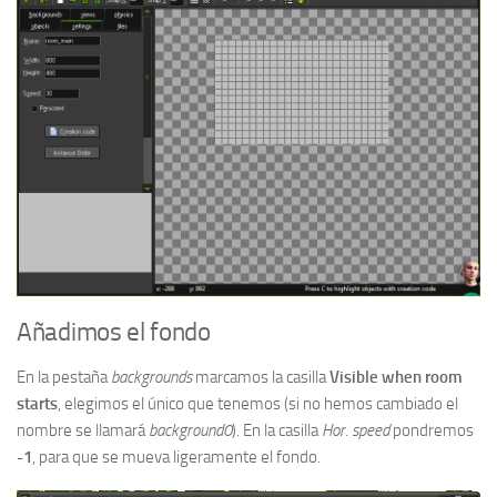
Añadimos el fondo
En la pestaña
backgrounds
marcamos la casilla
Visible when room
starts
, elegimos el único que tenemos (si no hemos cambiado el
nombre se llamará
background0
). En la casilla
Hor. speed
pondremos
-1
, para que se mueva ligeramente el fondo.