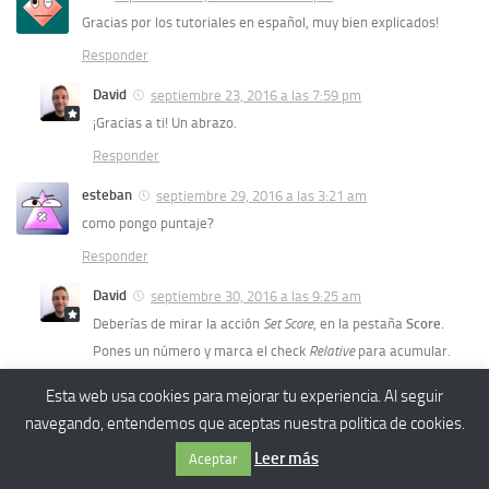
Gracias por los tutoriales en español, muy bien explicados!
Responder
David
septiembre 23, 2016 a las 7:59 pm
¡Gracias a ti! Un abrazo.
Responder
esteban
septiembre 29, 2016 a las 3:21 am
como pongo puntaje?
Responder
David
septiembre 30, 2016 a las 9:25 am
Deberías de mirar la acción
Set Score
, en la pestaña
Score
.
Pones un número y marca el check
Relative
para acumular.
Responder
Esta web usa cookies para mejorar tu experiencia. Al seguir
navegando, entendemos que aceptas nuestra politica de cookies.
Alejandro
noviembre 24, 2016 a las 7:31 pm
Oye necesito tu ayuda hay forma de ponerle un contador osea
Leer más
Aceptar
que cuente cuantas rocas ah pasado