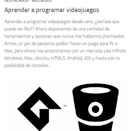
DESTACADOS
/
RECURSOS
Aprender a programar videojuegos
Aprender a programar videojuegos desde cero, ¿piensas que
puede ser fácil? Ahora disponemos de una cantidad de
herramientas y opciones que nunca nos habíamos planteados.
Antes, un par de personas podían hacer un juego para Pc o
Mac, pero ahora nos encontramos con un mercado casi infinito:
Windows, Mac, Ubuntu, HTML5, Android, iOS y hasta con la
posibilidad de consolas...