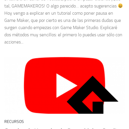
tal, GAMEMAKEROS! O algo parecido… acepto sugerencias
Hoy vengo a explicar en un tutorial como poner pausa en
Game Maker, que por cierto es una de las primeras dudas que
surgen cuando empiezas con Game Maker Studio. Explicaré
dos métodos muy sencillos: el primero lo puedes usar sólo con
acciones...
RECURSOS