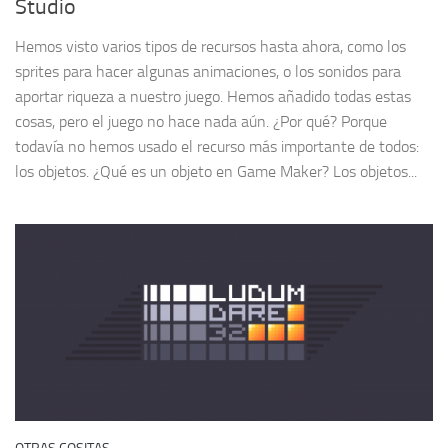
Studio
Hemos visto varios tipos de recursos hasta ahora, como los
sprites para hacer algunas animaciones, o los sonidos para
aportar riqueza a nuestro juego. Hemos añadido todas estas
cosas, pero el juego no hace nada aún. ¿Por qué? Porque
todavía no hemos usado el recurso más importante de todos:
los objetos. ¿Qué es un objeto en Game Maker? Los objetos...