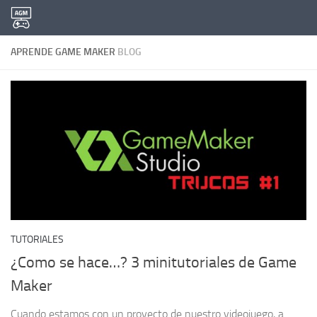
Saltar al contenido
APRENDE GAME MAKER
BLOG
TUTORIALES
¿Como se hace…? 3 minitutoriales de Game
Maker
Cuando estamos con un proyecto de nuestro videojuego, a