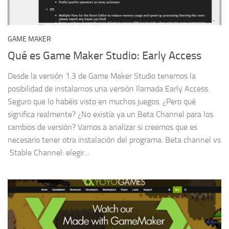
GAME MAKER
Qué es Game Maker Studio: Early Access
Desde la versión 1.3 de Game Maker Studio tenemos la
posibilidad de instalarnos una versión llamada Early Access.
Seguro que lo habéis visto en muchos juegos. ¿Pero qué
significa realmente? ¿No existía ya un Beta Channel para los
cambios de versión? Vamos a analizar si creemos que es
necesario tener otra instalación del programa. Beta channel vs
Stable Channel: elegir...