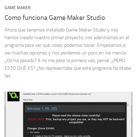
GAME MAKER
Como funciona Game Maker Studio
Ahora que tenemos instalado Game Maker Studio y nos
hemos creado nuestro primer proyecto, nos adentramos en el
programa para ver qué cosas podemos hacer. Empezamos a
ver muchas opciones y nos perdemos un poco en los menús.
¿Os ha pasado? A mi me pasó la primera vez, pensé: ¿PERO
ESTO QUÉ ES? ¿No representaba que este programa facilitaba
las...