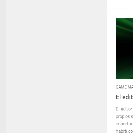
GAME MA
El ed
El edito
propios s
importad
habrá co