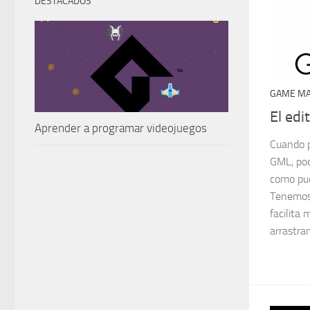
DESTACADOS
GAME MA
El edi
Aprender a programar videojuegos
Cuando 
GML, pod
como pue
Tenemos 
facilita 
arrastra