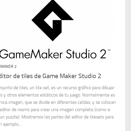
 MAKER 2
ditor de tiles de Game Maker Studio 2
junto de tiles, un tile set, es un recurso gráfico para dibujar
es y otros elementos estáticos de tu juego. Normalmente es
nica imagen, que se divide en diferentes celdas, y se colocan
 editor de rooms para crear una imagen completa (como si
un puzzle). Mostremos las partes del editor de tilesets para
 ejemplo....