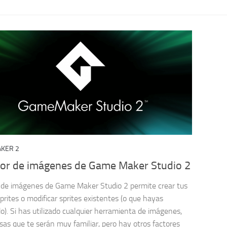
KER 2
itor de imágenes de Game Maker Studio 2
r de imágenes de Game Maker Studio 2 permite crear tus
prites o modificar sprites existentes (o que hayas
o). Si has utilizado cualquier herramienta de imágenes,
sas que te serán muy familiar, pero hay otros factores