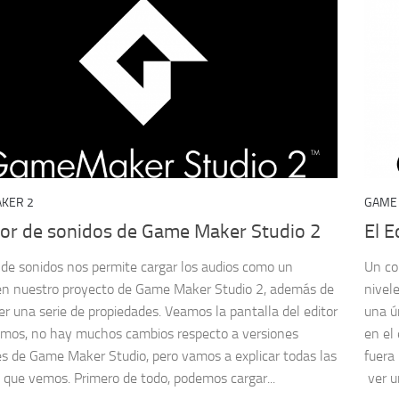
KER 2
GAME
itor de sonidos de Game Maker Studio 2
El E
r de sonidos nos permite cargar los audios como un
Un con
en nuestro proyecto de Game Maker Studio 2, además de
nivel
er una serie de propiedades. Veamos la pantalla del editor
una ú
mos, no hay muchos cambios respecto a versiones
en el
es de Game Maker Studio, pero vamos a explicar todas las
fuera 
 que vemos. Primero de todo, podemos cargar...
ver un