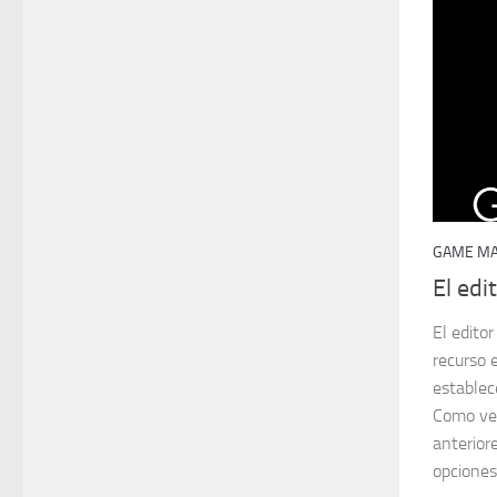
GAME MA
El ed
El edito
recurso 
establec
Como ve
anterior
opciones