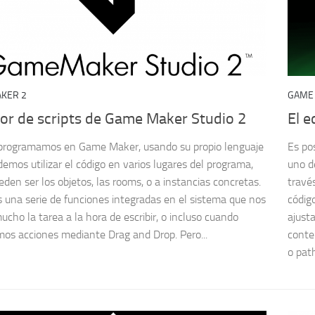
KER 2
GAME
tor de scripts de Game Maker Studio 2
El e
programamos en Game Maker, usando su propio lenguaje
Es po
emos utilizar el código en varios lugares del programa,
uno d
den ser los objetos, las rooms, o a instancias concretas.
travé
una serie de funciones integradas en el sistema que nos
códig
mucho la tarea a la hora de escribir, o incluso cuando
ajust
mos acciones mediante Drag and Drop. Pero...
contem
o pat