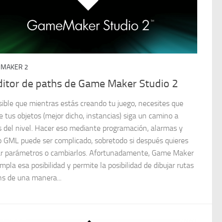
 MAKER 2
ditor de paths de Game Maker Studio 2
sible que mientras estás creando tu juego, necesites que
e tus objetos (mejor dicho, instancias) siga un camino a
s del nivel. Hacer eso mediante programación, alarmas y
o GML puede ser complicado, sobretodo si después quieres
ar parámetros o cambiarlos. Afortunadamente, Game Maker
pla esa posibilidad y permite la posibilidad de dibujar rutas
hs de una manera...