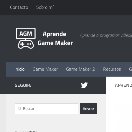
Contacto
Sobre mí
Saltar al contenido
Aprende a programar videoj
Inicio
Game Maker
Game Maker 2
Recursos
SEGUIR:
APREN
Buscar: